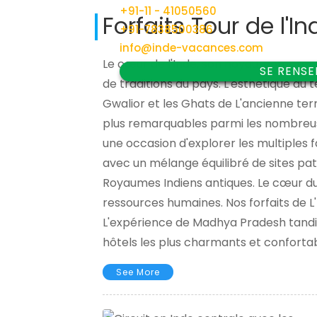
+91-11 - 41050560
Forfaits Tour de l'I
+91-7838500386
info@inde-vacances.com
Le cœur de l'Inde, son noyau, compren
SE RENS
de traditions du pays. L'esthétique du 
Gwalior et les Ghats de L'ancienne terr
plus remarquables parmi les nombreuses 
une occasion d'explorer les multiples f
avec un mélange équilibré de sites pa
Royaumes Indiens antiques. Le cœur du 
ressources humaines. Nos forfaits de L
L'expérience de Madhya Pradesh tandis
hôtels les plus charmants et confortab
See More