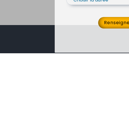
Renseign
Inde Vacance
Liens
rapides
Services
International Ltd est
Tournee
une agence de
voyage réceptive
triangle 
et un Tour-
opérateur Indien
Rajastha
avec plus de 30