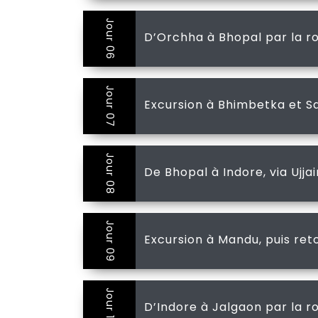
Jour 06
D’Orchha à Bhopal par la r
Jour 07
Excursion à Bhimbetka et Sa
Jour 08
De Bhopal à Indore, via Ujja
Jour 09
Excursion à Mandu, puis ret
Jour 10
D’Indore à Jalgaon par la r