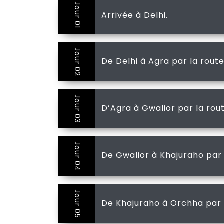
Jour 01
Arrivée à Delhi.
Jour 02
De Delhi à Agra par la route
Jour 03
D’Agra à Gwalior par la rout
Jour 04
De Gwalior à Khajuraho par 
Jour 05
De Khajuraho à Orchha par 