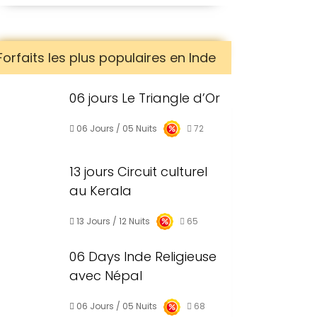
Forfaits les plus populaires en Inde
06 jours Le Triangle d’Or
06 Jours / 05 Nuits
72
13 jours Circuit culturel
au Kerala
13 Jours / 12 Nuits
65
06 Days Inde Religieuse
avec Népal
06 Jours / 05 Nuits
68