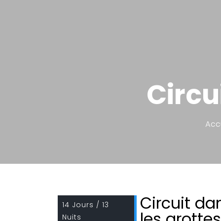
Circu
Acc
Circuit da
14 Jours / 13
les grottes
Nuits