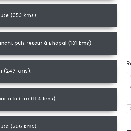
oute (353 kms).
nchi, puis retour à Bhopal (181 kms).
R
in (247 kms).
our à Indore (194 kms).
oute (306 kms).