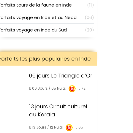
Forfaits tours de la faune en Inde
(11)
Forfaits voyage en Inde et au Népal
(06)
Forfaits voyage en Inde du Sud
(20)
Forfaits les plus populaires en Inde
06 jours Le Triangle d’Or
06 Jours / 05 Nuits
72
13 jours Circuit culturel
au Kerala
13 Jours / 12 Nuits
65