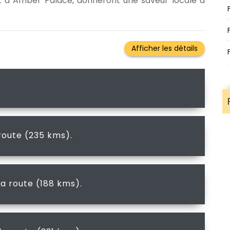
nt à Amber Palace, donneront une saveur locale à
route (235 kms).
a route (188 kms).