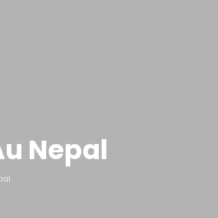
Au Nepal
pal