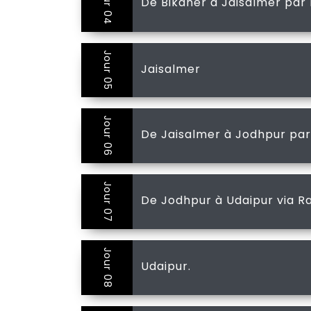
Jour 04
De Bikaner à Jaisalmer par 
Jour 05
Jaisalmer
Jour 06
De Jaisalmer à Jodhpur par
Jour 07
De Jodhpur à Udaipur via R
Jour 08
Udaipur.