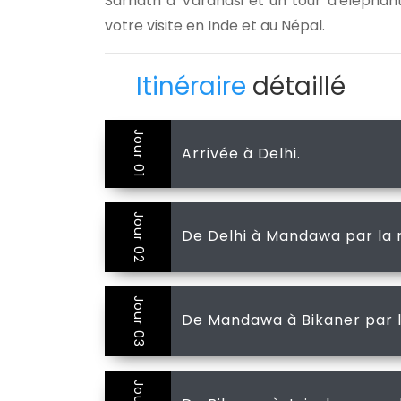
Sarnath à Varanasi et un tour d'élépha
votre visite en Inde et au Népal.
Itinéraire
détaillé
Jour 01
Arrivée à Delhi.
Jour 02
De Delhi à Mandawa par la 
Jour 03
De Mandawa à Bikaner par l