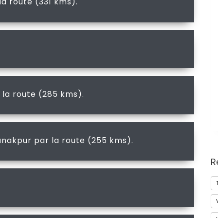
la route (331 kms).
 la route (285 kms).
anakpur par la route (255 kms).
R