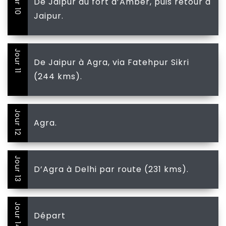
Jour 10
De Jaipur au fort d’Amber, puis retour à
Jaipur.
Jour 11
De Jaipur à Agra, via Fatehpur Sikri
(244 kms).
Jour 12
Agra.
Jour 13
D’Agra à Delhi par route (231 kms).
Jour 14
Départ