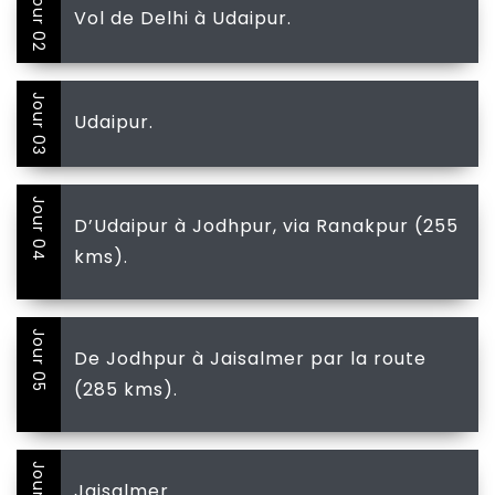
Jour 02
Vol de Delhi à Udaipur.
Jour 03
Udaipur.
Jour 04
D’Udaipur à Jodhpur, via Ranakpur (255
kms).
Jour 05
De Jodhpur à Jaisalmer par la route
(285 kms).
Jour 06
Jaisalmer.