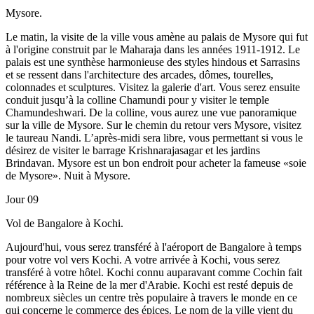
Mysore.
Le matin, la visite de la ville vous amène au palais de Mysore qui fut
à l'origine construit par le Maharaja dans les années 1911-1912. Le
palais est une synthèse harmonieuse des styles hindous et Sarrasins
et se ressent dans l'architecture des arcades, dômes, tourelles,
colonnades et sculptures. Visitez la galerie d'art. Vous serez ensuite
conduit jusqu’à la colline Chamundi pour y visiter le temple
Chamundeshwari. De la colline, vous aurez une vue panoramique
sur la ville de Mysore. Sur le chemin du retour vers Mysore, visitez
le taureau Nandi. L’après-midi sera libre, vous permettant si vous le
désirez de visiter le barrage Krishnarajasagar et les jardins
Brindavan. Mysore est un bon endroit pour acheter la fameuse «soie
de Mysore». Nuit à Mysore.
Jour 09
Vol de Bangalore à Kochi.
Aujourd'hui, vous serez transféré à l'aéroport de Bangalore à temps
pour votre vol vers Kochi. A votre arrivée à Kochi, vous serez
transféré à votre hôtel. Kochi connu auparavant comme Cochin fait
référence à la Reine de la mer d'Arabie. Kochi est resté depuis de
nombreux siècles un centre très populaire à travers le monde en ce
qui concerne le commerce des épices. Le nom de la ville vient du