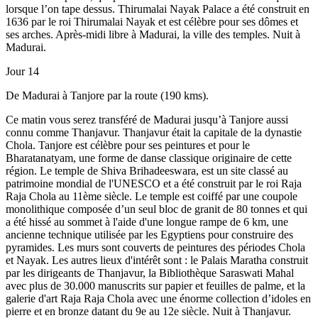
lorsque l’on tape dessus. Thirumalai Nayak Palace a été construit en
1636 par le roi Thirumalai Nayak et est célèbre pour ses dômes et
ses arches. Après-midi libre à Madurai, la ville des temples. Nuit à
Madurai.
Jour 14
De Madurai à Tanjore par la route (190 kms).
Ce matin vous serez transféré de Madurai jusqu’à Tanjore aussi
connu comme Thanjavur. Thanjavur était la capitale de la dynastie
Chola. Tanjore est célèbre pour ses peintures et pour le
Bharatanatyam, une forme de danse classique originaire de cette
région. Le temple de Shiva Brihadeeswara, est un site classé au
patrimoine mondial de l'UNESCO et a été construit par le roi Raja
Raja Chola au 11ème siècle. Le temple est coiffé par une coupole
monolithique composée d’un seul bloc de granit de 80 tonnes et qui
a été hissé au sommet à l'aide d'une longue rampe de 6 km, une
ancienne technique utilisée par les Egyptiens pour construire des
pyramides. Les murs sont couverts de peintures des périodes Chola
et Nayak. Les autres lieux d'intérêt sont : le Palais Maratha construit
par les dirigeants de Thanjavur, la Bibliothèque Saraswati Mahal
avec plus de 30.000 manuscrits sur papier et feuilles de palme, et la
galerie d'art Raja Raja Chola avec une énorme collection d’idoles en
pierre et en bronze datant du 9e au 12e siècle. Nuit à Thanjavur.