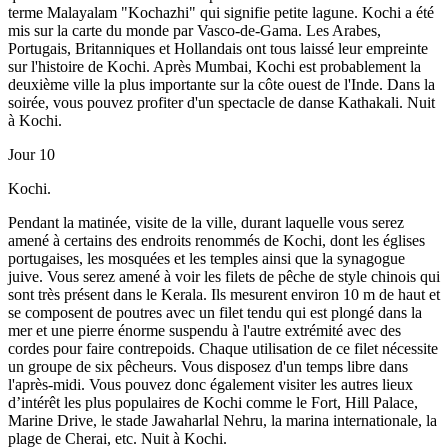
terme Malayalam "Kochazhi" qui signifie petite lagune. Kochi a été
mis sur la carte du monde par Vasco-de-Gama. Les Arabes,
Portugais, Britanniques et Hollandais ont tous laissé leur empreinte
sur l'histoire de Kochi. Après Mumbai, Kochi est probablement la
deuxième ville la plus importante sur la côte ouest de l'Inde. Dans la
soirée, vous pouvez profiter d'un spectacle de danse Kathakali. Nuit
à Kochi.
Jour 10
Kochi.
Pendant la matinée, visite de la ville, durant laquelle vous serez
amené à certains des endroits renommés de Kochi, dont les églises
portugaises, les mosquées et les temples ainsi que la synagogue
juive. Vous serez amené à voir les filets de pêche de style chinois qui
sont très présent dans le Kerala. Ils mesurent environ 10 m de haut et
se composent de poutres avec un filet tendu qui est plongé dans la
mer et une pierre énorme suspendu à l'autre extrémité avec des
cordes pour faire contrepoids. Chaque utilisation de ce filet nécessite
un groupe de six pêcheurs. Vous disposez d'un temps libre dans
l'après-midi. Vous pouvez donc également visiter les autres lieux
d’intérêt les plus populaires de Kochi comme le Fort, Hill Palace,
Marine Drive, le stade Jawaharlal Nehru, la marina internationale, la
plage de Cherai, etc. Nuit à Kochi.