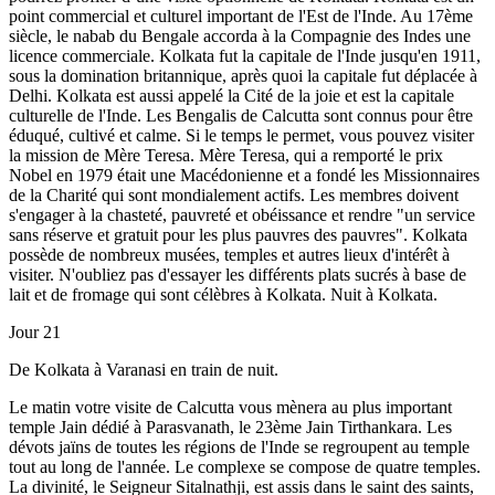
point commercial et culturel important de l'Est de l'Inde. Au 17ème
siècle, le nabab du Bengale accorda à la Compagnie des Indes une
licence commerciale. Kolkata fut la capitale de l'Inde jusqu'en 1911,
sous la domination britannique, après quoi la capitale fut déplacée à
Delhi. Kolkata est aussi appelé la Cité de la joie et est la capitale
culturelle de l'Inde. Les Bengalis de Calcutta sont connus pour être
éduqué, cultivé et calme. Si le temps le permet, vous pouvez visiter
la mission de Mère Teresa. Mère Teresa, qui a remporté le prix
Nobel en 1979 était une Macédonienne et a fondé les Missionnaires
de la Charité qui sont mondialement actifs. Les membres doivent
s'engager à la chasteté, pauvreté et obéissance et rendre "un service
sans réserve et gratuit pour les plus pauvres des pauvres". Kolkata
possède de nombreux musées, temples et autres lieux d'intérêt à
visiter. N'oubliez pas d'essayer les différents plats sucrés à base de
lait et de fromage qui sont célèbres à Kolkata. Nuit à Kolkata.
Jour 21
De Kolkata à Varanasi en train de nuit.
Le matin votre visite de Calcutta vous mènera au plus important
temple Jain dédié à Parasvanath, le 23ème Jain Tirthankara. Les
dévots jaïns de toutes les régions de l'Inde se regroupent au temple
tout au long de l'année. Le complexe se compose de quatre temples.
La divinité, le Seigneur Sitalnathji, est assis dans le saint des saints,