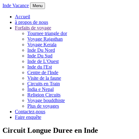
Inde Vacance
Menu
Accueil
à propos de nous
Forfaits de voyage
Tournee triangle dor
Voyage Rajasthan
Voyage Kerala
Inde Du Nord
Inde Du Sud
Inde de L'Ouest
Inde du l'Est
Centre de l'Inde
Visite de la faune
Circuits en Train
Îndia e Nepal
Religion Circuits
Voyage bouddhiste
Plus de voyages
Contactez-nous
Faire enquête
Circuit Longue Duree en Inde