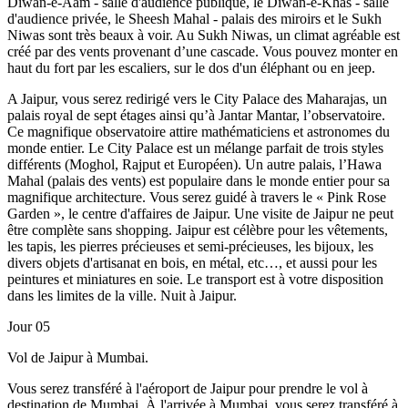
Diwan-e-Aam - salle d'audience publique, le Diwan-e-Khas - salle
d'audience privée, le Sheesh Mahal - palais des miroirs et le Sukh
Niwas sont très beaux à voir. Au Sukh Niwas, un climat agréable est
créé par des vents provenant d’une cascade. Vous pouvez monter en
haut du fort par les escaliers, sur le dos d'un éléphant ou en jeep.
A Jaipur, vous serez redirigé vers le City Palace des Maharajas, un
palais royal de sept étages ainsi qu’à Jantar Mantar, l’observatoire.
Ce magnifique observatoire attire mathématiciens et astronomes du
monde entier. Le City Palace est un mélange parfait de trois styles
différents (Moghol, Rajput et Européen). Un autre palais, l’Hawa
Mahal (palais des vents) est populaire dans le monde entier pour sa
magnifique architecture. Vous serez guidé à travers le « Pink Rose
Garden », le centre d'affaires de Jaipur. Une visite de Jaipur ne peut
être complète sans shopping. Jaipur est célèbre pour les vêtements,
les tapis, les pierres précieuses et semi-précieuses, les bijoux, les
divers objets d'artisanat en bois, en métal, etc…, et aussi pour les
peintures et miniatures en soie. Le transport est à votre disposition
dans les limites de la ville. Nuit à Jaipur.
Jour 05
Vol de Jaipur à Mumbai.
Vous serez transféré à l'aéroport de Jaipur pour prendre le vol à
destination de Mumbai. À l'arrivée à Mumbai, vous serez transféré à