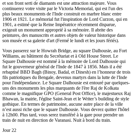
et son front serti de diamants est une attraction majeure. Vous
continuerez votre visite par le Victoria Memorial, qui est l'un des
plus beaux monuments de l'Inde construit en marbre blanc entre
1906 et 1921. Le mémorial fut l'inspiration de Lord Curzon, qui en
1901, a estimé que la Reine Impératrice récemment disparue,
exigeait un monument approprié à sa mémoire. Il abrite des
peintures, des manuscrits et autres objets de valeur historique dans
son musée et sa galerie d'art (Fermé le lundi et les jours fériés).
Vous passerez sur le Howrah Bridge, au square Dalhousie, au Fort
Williams, au bâtiment du Secrétariat et à Old House Street. Le
Square Dalhousie est nommé à la mémoire de Lord Dalhousie qui
fut le gouverneur général de l'Inde de 1847 à 1856. Mais il a été
rebaptisé BBD Bagh (Binoy, Badal, et Dinesh) en l’honneur de trois
fils patriotiques du Bengale, devenus martyrs dans la lutte de l'Inde
pour l'indépendance. Le Square Dalhousie est entouré par quelques-
uns des monuments les plus marquants de l'ère Raj de Kolkata
comme le magnifique GPO (General Post Office), le majestueux Raj
Bhawan, la mairie, l'église Saint-Jean et le Writer’s building de style
gothique. En termes de patrimoine, aucune autre place de la ville
n’est aussi riche que le square Dalhousie. Vous devrez quitter l'hôtel
à 12h00. Plus tard, vous serez transféré à la gare pour prendre un
train de nuit en direction de Varanasi. Nuit à bord du train.
Jour 22