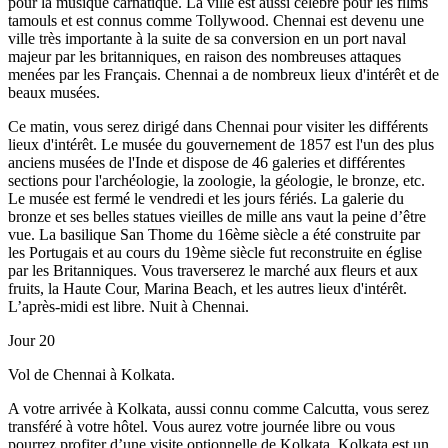
pour la musique carnatique. La ville est aussi célèbre pour les films
tamouls et est connus comme Tollywood. Chennai est devenu une
ville très importante à la suite de sa conversion en un port naval
majeur par les britanniques, en raison des nombreuses attaques
menées par les Français. Chennai a de nombreux lieux d'intérêt et de
beaux musées.
Ce matin, vous serez dirigé dans Chennai pour visiter les différents
lieux d'intérêt. Le musée du gouvernement de 1857 est l'un des plus
anciens musées de l'Inde et dispose de 46 galeries et différentes
sections pour l'archéologie, la zoologie, la géologie, le bronze, etc.
Le musée est fermé le vendredi et les jours fériés. La galerie du
bronze et ses belles statues vieilles de mille ans vaut la peine d’être
vue. La basilique San Thome du 16ème siècle a été construite par
les Portugais et au cours du 19ème siècle fut reconstruite en église
par les Britanniques. Vous traverserez le marché aux fleurs et aux
fruits, la Haute Cour, Marina Beach, et les autres lieux d'intérêt.
L’après-midi est libre. Nuit à Chennai.
Jour 20
Vol de Chennai à Kolkata.
A votre arrivée à Kolkata, aussi connu comme Calcutta, vous serez
transféré à votre hôtel. Vous aurez votre journée libre ou vous
pourrez profiter d’une visite optionnelle de Kolkata. Kolkata est un