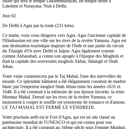
finale qui sera le temple Lakshminarayan, un temple dédié à
Lakshmi et Narayana. Nuit à Delhi.
Jour 02
De Delhi à Agra par la route (231 kms).
Ce matin, vous vous dirigerez vers Agra. Agra l'ancienne capitale de
l'Hindoustan est une ville sur les rives de la rivière Yamuna. Agra est
une destination touristique majeure de l'Inde et une partie du circuit
du Triangle d'Or avec Delhi et Jaipur. Agra également connue
comme Akbarabad, a connu son apogée à l'époque des Moghols et
était la capitale des souverains moghols Akbar, Jahangir et Shah
Jehan.
Votre visite commencera par le Taj Mahal, l'une des merveilles du
monde. Ce splendide bâtiment a été élégamment construit de marbre
blanc par l'empereur moghol Shah Jehan entre les années 1631 et
1648. Il a été construit à la mémoire de son épouse favorite, la reine
Mumtaz Mahal. Dressé sur les rives de la rivière Yamuna, ce
monument à couper le souffle est synonyme de romance et d'amour.
LE TAJ MAHAL EST FERMÉ LE VENDREDI.
Votre prochain arrêt est le Fort d'Agra, qui est un site classé au
patrimoine mondial de l'UNESCO et qui est connu pour son
architecture. Il a été construit au 16ème siècle sous l'empire Moghol.