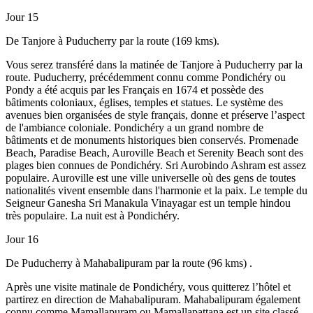
Jour 15
De Tanjore à Puducherry par la route (169 kms).
Vous serez transféré dans la matinée de Tanjore à Puducherry par la
route. Puducherry, précédemment connu comme Pondichéry ou
Pondy a été acquis par les Français en 1674 et possède des
bâtiments coloniaux, églises, temples et statues. Le système des
avenues bien organisées de style français, donne et préserve l’aspect
de l'ambiance coloniale. Pondichéry a un grand nombre de
bâtiments et de monuments historiques bien conservés. Promenade
Beach, Paradise Beach, Auroville Beach et Serenity Beach sont des
plages bien connues de Pondichéry. Sri Aurobindo Ashram est assez
populaire. Auroville est une ville universelle où des gens de toutes
nationalités vivent ensemble dans l'harmonie et la paix. Le temple du
Seigneur Ganesha Sri Manakula Vinayagar est un temple hindou
très populaire. La nuit est à Pondichéry.
Jour 16
De Puducherry à Mahabalipuram par la route (96 kms) .
Après une visite matinale de Pondichéry, vous quitterez l’hôtel et
partirez en direction de Mahabalipuram. Mahabalipuram également
connu comme Mamallapuram ou Mamallapattana est un site classé