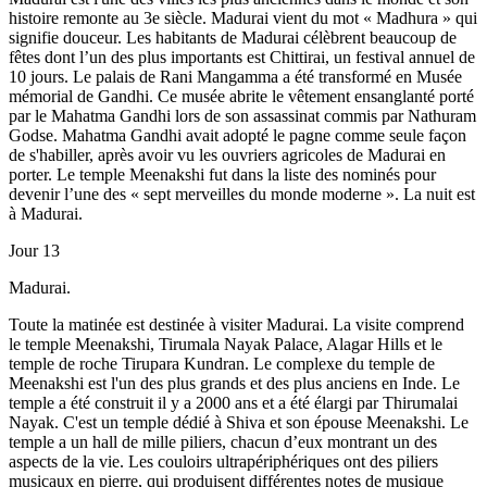
histoire remonte au 3e siècle. Madurai vient du mot « Madhura » qui
signifie douceur. Les habitants de Madurai célèbrent beaucoup de
fêtes dont l’un des plus importants est Chittirai, un festival annuel de
10 jours. Le palais de Rani Mangamma a été transformé en Musée
mémorial de Gandhi. Ce musée abrite le vêtement ensanglanté porté
par le Mahatma Gandhi lors de son assassinat commis par Nathuram
Godse. Mahatma Gandhi avait adopté le pagne comme seule façon
de s'habiller, après avoir vu les ouvriers agricoles de Madurai en
porter. Le temple Meenakshi fut dans la liste des nominés pour
devenir l’une des « sept merveilles du monde moderne ». La nuit est
à Madurai.
Jour 13
Madurai.
Toute la matinée est destinée à visiter Madurai. La visite comprend
le temple Meenakshi, Tirumala Nayak Palace, Alagar Hills et le
temple de roche Tirupara Kundran. Le complexe du temple de
Meenakshi est l'un des plus grands et des plus anciens en Inde. Le
temple a été construit il y a 2000 ans et a été élargi par Thirumalai
Nayak. C'est un temple dédié à Shiva et son épouse Meenakshi. Le
temple a un hall de mille piliers, chacun d’eux montrant un des
aspects de la vie. Les couloirs ultrapériphériques ont des piliers
musicaux en pierre, qui produisent différentes notes de musique