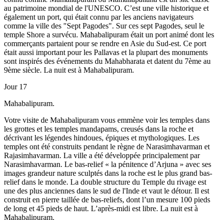
au patrimoine mondial de l'UNESCO. C’est une ville historique et
également un port, qui était connu par les anciens navigateurs
comme la ville des "Sept Pagodes". Sur ces sept Pagodes, seul le
temple Shore a survécu. Mahabalipuram était un port animé dont les
commerçants partaient pour se rendre en Asie du Sud-est. Ce port
était aussi important pour les Pallavas et la plupart des monuments
sont inspirés des événements du Mahabharata et datent du 7ème au
9ème siècle. La nuit est à Mahabalipuram.
Jour 17
Mahabalipuram.
Votre visite de Mahabalipuram vous emmène voir les temples dans
les grottes et les temples mandapams, creusés dans la roche et
décrivant les légendes hindoues, épiques et mythologiques. Les
temples ont été construits pendant le règne de Narasimhavarman et
Rajasimhavarman. La ville a été développée principalement par
Narasimhavarman. Le bas-relief « la pénitence d’Arjuna » avec ses
images grandeur nature sculptés dans la roche est le plus grand bas-
relief dans le monde. La double structure du Temple du rivage est
une des plus anciennes dans le sud de l'Inde et vaut le détour. Il est
construit en pierre taillée de bas-reliefs, dont l’un mesure 100 pieds
de long et 45 pieds de haut. L’après-midi est libre. La nuit est à
Mahabalipuram.