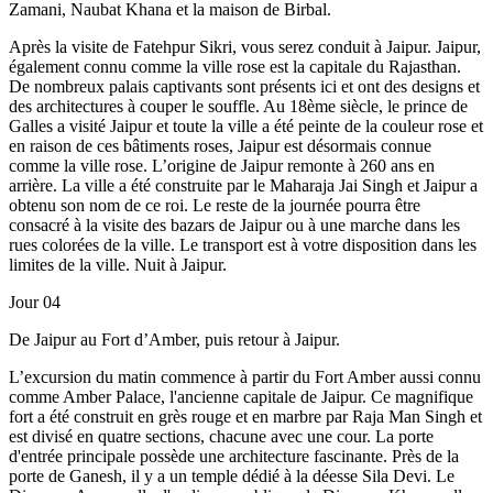
Zamani, Naubat Khana et la maison de Birbal.
Après la visite de Fatehpur Sikri, vous serez conduit à Jaipur. Jaipur,
également connu comme la ville rose est la capitale du Rajasthan.
De nombreux palais captivants sont présents ici et ont des designs et
des architectures à couper le souffle. Au 18ème siècle, le prince de
Galles a visité Jaipur et toute la ville a été peinte de la couleur rose et
en raison de ces bâtiments roses, Jaipur est désormais connue
comme la ville rose. L’origine de Jaipur remonte à 260 ans en
arrière. La ville a été construite par le Maharaja Jai ​​Singh et Jaipur a
obtenu son nom de ce roi. Le reste de la journée pourra être
consacré à la visite des bazars de Jaipur ou à une marche dans les
rues colorées de la ville. Le transport est à votre disposition dans les
limites de la ville. Nuit à Jaipur.
Jour 04
De Jaipur au Fort d’Amber, puis retour à Jaipur.
L’excursion du matin commence à partir du Fort Amber aussi connu
comme Amber Palace, l'ancienne capitale de Jaipur. Ce magnifique
fort a été construit en grès rouge et en marbre par Raja Man Singh et
est divisé en quatre sections, chacune avec une cour. La porte
d'entrée principale possède une architecture fascinante. Près de la
porte de Ganesh, il y a un temple dédié à la déesse Sila Devi. Le