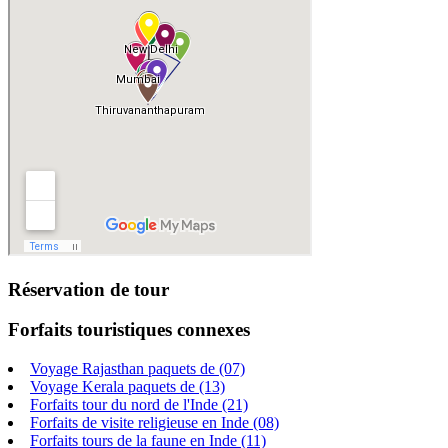
Réservation de tour
Forfaits touristiques connexes
Voyage Rajasthan paquets de
(07)
Voyage Kerala paquets de
(13)
Forfaits tour du nord de l'Inde
(21)
Forfaits de visite religieuse en Inde
(08)
Forfaits tours de la faune en Inde
(11)