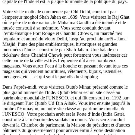
capitale de l'Inde et est la plaque tournante de la politique du pays.
Votre visite matinale commence par Old Delhi, construit par
l'empereur moghol Shah Jahan en 1639. Vous visiterez le Raj Ghat
où le père de notre nation, le Mahatma Gandhi a été incinéré et le
musée construit à sa mémoire. Vous serez conduit devant
l’emblématique Fort Rouge et Chandni Chowk, un marché très
populaire et animé du vieux Delhi, jusqu’au prochain arrêt - Jama
Masjid, l’une des plus emblématiques, historiques et grandes
mosquées d’Inde – construite par Shah Jahan. Une balade en
rickshaw dans Chandni Chowk peut fortement vous intéresser car
cette partie de la ville est très fréquentée dût à ses nombreux
magasins. Vous aurez l’eau à la bouche en passant devant tous ces
magasins qui vendent nourritures, vêtements, bijoux, ustensiles
ménagers, etc… et qui sont le paradis du shopping.
Dans l’après-midi, vous visiterez Qutub Minar, présenté comme le
plus grand minaret de l'Inde. Qutub Minar est un site classé au
patrimoine mondial de l'UNESCO, et qui fût construit en 1192 par
le dirigeant Turc Qutub-Ud-Din Aibak. Vous irez ensuite jusqu’à la
tombe d’Humayun, un autre site classé au patrimoine mondial de
l'UNESCO. Votre prochain arrêt est la Porte d’Inde (India Gate),
construite à la mémoire des soldats inconnus. Vous serez conduit
devant la Chambre du parlement, la Maison du président et d'autres
bâtiments du gouvernement pour arriver enfin à votre destination