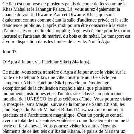
Ce lieu est composé de plusieurs palais de conte de fées comme le
Khas Mahal et le Jahangir Palace. Là, vous aurez également la
chance de voir le Diwan-e-Aam et Diwan-e-Khas, qui sont
également connus comme étant la salle d'audience privée et la salle
d'audience publique. L’après-midi pourra être consacrée à la visite
d’autres sites ou à faire du shopping. Agra est célèbre pour le marbre
incrusté et l'artisanat du marbre, du bois et du métal. Le transport est
à votre disposition dans les limites de la ville. Nuit à Agra.
Jour 03
D’Agra à Jaipur, via Fatehpur Sikri (244 kms).
Ce matin, vous serez transféré d'Agra à Jaipur avec la visite sur la
route de Fatehpur Sikri, une ville construite au 16e siècle par
l'empereur Akbar. Fatehpur Sikri possède un témoignage
exceptionnel de la civilisation moghole ainsi que plusieurs
monuments historiques et est l'un des sites classés au patrimoine
mondial de l'UNESCO les plus célèbres d’Inde. Vous pourrez visiter
la mosquée Jama Masjid, suivie de la tombe de Salim Chishti, les
cinq étages du Panch Mahal et Buland Darwaza - un monument
gracieux et à l’architecture magnifique. C'est un portique central
avec un total de trois entrées voûtées et connu localement comme la
porte en fer à cheval. Vous pourrez visiter les autres élégants
bâtiments de ce lieu tels qu’Ibadat Khana, le palais de Mariam-uz-