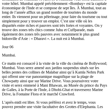
votre hôtel. Mumbai appelé précédemment «Bombay» est la capitale
économique de l'Inde et se compose de sept îles. À Mumbai, tout au
long de l’année afflux un grand nombre de touristes du monde
entier. Ils viennent pour un pèlerinage, pour faire du tourisme ou tout
simplement pour y trouver un emploi. C'est une ville où les
disparités entre riches et pauvres sont très fortes et voyantes. On y
trouve des zones très chics comme Juhu et Cuffparade, mais
également des zones très pauvres avec notamment le plus grand
bidonville d'Asie : « Dharavi ». La nuit est à Mumbai.
Jour 06
Mumbai.
Ce matin est consacré à la visite de la ville du cinéma de Bollywood;
Mumbai. Vous serez amené aux jardins suspendus situés sur les
belles pentes des collines de Malabar ainsi qu’à Kamla Nehru Park
qui offrent une vue panoramique magnifique sur la plage de
Chowpatty ainsi que sur Marine Drive. Vous poursuivrez votre
visite et serez emmené à Mani Bhawan, au Musée du prince du Pays
de Galles, à la Porte de l'Inde, à Dhobi-Ghat et traverserez Marine
Drive, la Fontaine Flora et le marché Crawford.
L’après-midi est libre. Si vous préférez et avez le temps, vous
pouvez prendre une visite facultative des Grottes d'Elephanta. Les