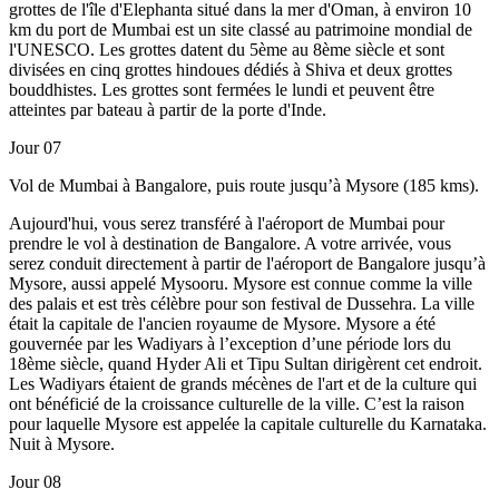
grottes de l'île d'Elephanta situé dans la mer d'Oman, à environ 10
km du port de Mumbai est un site classé au patrimoine mondial de
l'UNESCO. Les grottes datent du 5ème au 8ème siècle et sont
divisées en cinq grottes hindoues dédiés à Shiva et deux grottes
bouddhistes. Les grottes sont fermées le lundi et peuvent être
atteintes par bateau à partir de la porte d'Inde.
Jour 07
Vol de Mumbai à Bangalore, puis route jusqu’à Mysore (185 kms).
Aujourd'hui, vous serez transféré à l'aéroport de Mumbai pour
prendre le vol à destination de Bangalore. A votre arrivée, vous
serez conduit directement à partir de l'aéroport de Bangalore jusqu’à
Mysore, aussi appelé Mysooru. Mysore est connue comme la ville
des palais et est très célèbre pour son festival de Dussehra. La ville
était la capitale de l'ancien royaume de Mysore. Mysore a été
gouvernée par les Wadiyars à l’exception d’une période lors du
18ème siècle, quand Hyder Ali et Tipu Sultan dirigèrent cet endroit.
Les Wadiyars étaient de grands mécènes de l'art et de la culture qui
ont bénéficié de la croissance culturelle de la ville. C’est la raison
pour laquelle Mysore est appelée la capitale culturelle du Karnataka.
Nuit à Mysore.
Jour 08