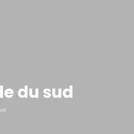
nde du sud
sud