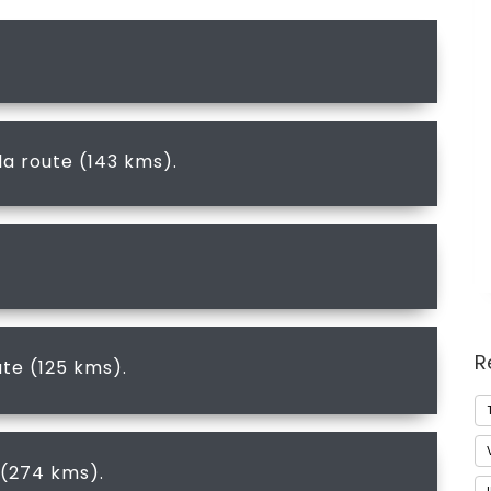
a route (143 kms).
R
te (125 kms).
 (274 kms).