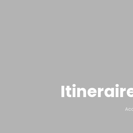
Itinerair
Acc