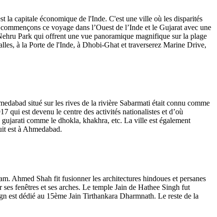
a capitale économique de l'Inde. C'est une ville où les disparités
us commençons ce voyage dans l’Ouest de l’Inde et le Gujarat avec une
a Nehru Park qui offrent une vue panoramique magnifique sur la plage
s, à la Porte de l'Inde, à Dhobi-Ghat et traverserez Marine Drive,
edabad situé sur les rives de la rivière Sabarmati était connu comme
 qui est devenu le centre des activités nationalistes et d’où
s gujarati comme le dhokla, khakhra, etc. La ville est également
nuit est à Ahmedabad.
m. Ahmed Shah fit fusionner les architectures hindoues et persanes
 ses fenêtres et ses arches. Le temple Jain de Hathee Singh fut
gn est dédié au 15ème Jain Tirthankara Dharmnath. Le reste de la