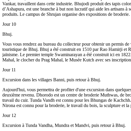
Vankar, travaillent dans cette industrie. Bhujodi produit des tapis colo
d’Ashapura, est une branche à but non lucratif qui aide les artisans à 
produits. Le campus de Shrujan organise des expositions de broderie.
Jour 10
Bhuj.
Vous vous rendrez au bureau du collecteur pour obtenir un permis de vis
touristique de Bhuj. Bhuj a été construit en 1510 par Rao Hamirji et Ra
jaïnisme. Le premier temple Swaminarayan a été construit ici en 1822
Mahal, le clocher du Prag Mahal, le Musée Kutch avec ses inscriptions
Jour 11
Excursion dans les villages Banni, puis retour à Bhuj.
Aujourd'hui, vous permettra de profiter d'une excursion dans quelques
deuxième revenu. Dhorodo est un centre de broderie Muthwas, de brode
travail du cuir. Tunda Vandh est connu pour les Bhungas de Kachchh. Lu
Nirona est connu pour la broderie, le travail du bois, la sculpture et l
Jour 12
Excursion à Tunda Vandha, Mundra et Mandvi, puis retour à Bhuj.