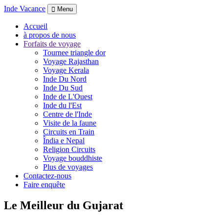
Inde Vacance
Menu
Accueil
à propos de nous
Forfaits de voyage
Tournee triangle dor
Voyage Rajasthan
Voyage Kerala
Inde Du Nord
Inde Du Sud
Inde de L'Ouest
Inde du l'Est
Centre de l'Inde
Visite de la faune
Circuits en Train
Îndia e Nepal
Religion Circuits
Voyage bouddhiste
Plus de voyages
Contactez-nous
Faire enquête
Le Meilleur du Gujarat