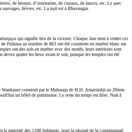
pierres, de bronze, d’ornements, de ciseaux, de lances, etc. Le parc
sauvages, lièvres, etc. La nuit est à Bhavnagar.
unjaya qui signifie lieu de la victoire. Chaque Jain tient à visiter ces
s de Palitana au nombre de 863 ont été construits en marbre blanc sur
les ont des sols en marbre avec des motifs, leurs intérieurs sont
 devez quitter les lieux avant le soir, puisque les temples ont été
e Wankaner construit par le Maharaja de H.H. Amarsinhji au 20ème
jourd'hui un hôtel de patrimoine. Le reste du temps est libre. Nuit à
nt la majorité des 1200 habitants, pour la plupart de la communauté