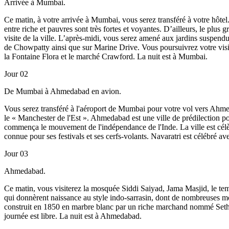
Arrivée à Mumbai.
Ce matin, à votre arrivée à Mumbai, vous serez transféré à votre hôte
entre riche et pauvres sont très fortes et voyantes. D’ailleurs, le p
visite de la ville. L’après-midi, vous serez amené aux jardins suspen
de Chowpatty ainsi que sur Marine Drive. Vous poursuivrez votre vis
la Fontaine Flora et le marché Crawford. La nuit est à Mumbai.
Jour 02
De Mumbai à Ahmedabad en avion.
Vous serez transféré à l'aéroport de Mumbai pour votre vol vers Ahme
le « Manchester de l'Est ». Ahmedabad est une ville de prédilection p
commença le mouvement de l'indépendance de l'Inde. La ville est célèbr
connue pour ses festivals et ses cerfs-volants. Navaratri est célébré a
Jour 03
Ahmedabad.
Ce matin, vous visiterez la mosquée Siddi Saiyad, Jama Masjid, le te
qui donnèrent naissance au style indo-sarrasin, dont de nombreuses mo
construit en 1850 en marbre blanc par un riche marchand nommé Seth 
journée est libre. La nuit est à Ahmedabad.