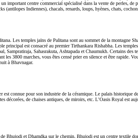
it un important centre commercial spécialisé dans la vente de perles, de 
 (antilopes Indiennes), chacals, renards, loups, hyènes, chats, cochons 
litana. Les temples jaïns de Palitana sont au sommet de la montagne Shatr
emple principal est consacré au premier Tirthankara Rishabha. Les temple
l, Sampratiraja, Sahasrakuta, Ashtapada et Chaumukh. Certains des temp
t les 3800 marches, vous êtes censé prier en silence et être rapide. Vous
 nuit à Bhavnagar.
st connue pour son industrie de la céramique. Le palais historique d
ortes décorées, de chaises antiques, de miroirs, etc. L’Oasis Royal est au
 de Bhujodi et Dhamdka sur le chemin. Bhujodi est un centre textile do