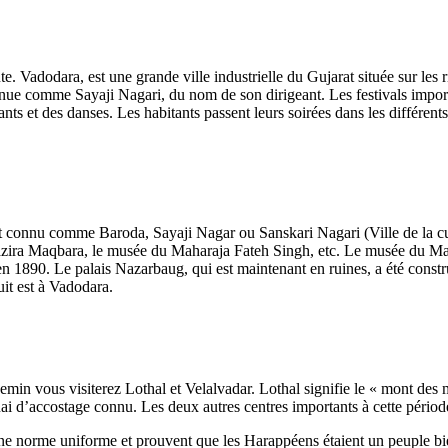
 Vadodara, est une grande ville industrielle du Gujarat située sur ​​les
onnue comme Sayaji Nagari, du nom de son dirigeant. Les festivals import
nts et des danses. Les habitants passent leurs soirées dans les différent
connu comme Baroda, Sayaji Nagar ou Sanskari Nagari (Ville de la culture
azira Maqbara, le musée du Maharaja Fateh Singh, etc. Le musée du Mah
n 1890. Le palais Nazarbaug, qui est maintenant en ruines, a été constr
t est à Vadodara.
n vous visiterez Lothal et Velalvadar. Lothal signifie le « mont des mor
quai d’accostage connu. Les deux autres centres importants à cette péri
une norme uniforme et prouvent que les Harappéens étaient un peuple bien