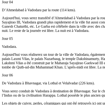
Jour 04
D’Ahmedabad à Vadodara par la route (114 kms).
Aujourd'hui, vous serez transféré d’Ahmedabad à Vadodara par la route.
Sayajirao III, Vadodara grandi plus rapidement et la ville fut aussi c
Ganesh Chaturthi, etc. Le Garba est célébrée dans la ville avec des cha
nuit. Le reste de la journée est libre. La nuit est à Vadodara.
Jour 05
Vadodara.
Aujourd'hui vous réaliserez un tour de la ville de Vadodara, également 
palais Laxmi Vilas, le palais Nazarbaug, le temple Dakshinamurty, H
Lakshmi Vilas a été construit par le Maharaja Sayajirao Gaekwad III e
tombe de Qutb-ud-din Muhammad Khan. L’après-midi est libre. La nui
Jour 06
De Vadodara à Bhavnagar, via Lothal et Velalvadar (226 kms).
Vous serez conduit de Vadodara à destination de Bhavnagar. Sur le chemi
l’Indus ou de la civilisation Harappa. Lothal possède le plus ancien 
Les objets de cuivre, perles, céramiques qui ont été retrouvés ici ont 