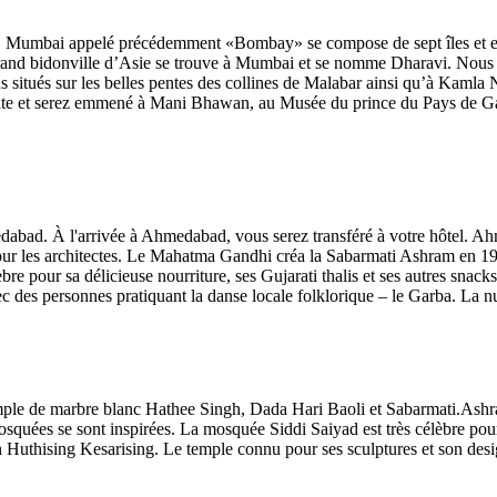
l. Mumbai appelé précédemment «Bombay» se compose de sept îles et est l
lus grand bidonville d’Asie se trouve à Mumbai et se nomme Dharavi. No
dus situés sur les belles pentes des collines de Malabar ainsi qu’à Kaml
ite et serez emmené à Mani Bhawan, au Musée du prince du Pays de Galle
dabad. À l'arrivée à Ahmedabad, vous serez transféré à votre hôtel. Ahm
our les architectes. Le Mahatma Gandhi créa la Sabarmati Ashram en 1917
e pour sa délicieuse nourriture, ses Gujarati thalis et ses autres snack
vec des personnes pratiquant la danse locale folklorique – le Garba. La 
mple de marbre blanc Hathee Singh, Dada Hari Baoli et Sabarmati.Ashra
squées se sont inspirées. La mosquée Siddi Saiyad est très célèbre pour
Huthising Kesarising. Le temple connu pour ses sculptures et son desi