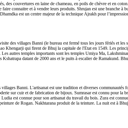
rés, des couvertures en laine de chameau, en poils de chèvre et en coton. 
se faire connaitre et à vendre leurs produits. Shrujan est une branche à
 Dhamdka est un centre majeur de la technique Ajrakh pour l’impression
ite des villages Banni (le bureau est fermé tous les jours fériés et les 
o Khengarji qui firent de Bhuj la capitale de l'Etat en 1549. Les principa
. Les autres temples importants sont les temples Umiya Ma, Lakshminara
 Kshatrapa datant de 2000 ans et le puits à escalier de Ramakund. Bhuj 
 villages Banni. L'artisanat est une tradition et diverses communautés 
rie sur cuir et de fabrication de bijoux. Sumrasar est connu pour la br
dia est connue pour son artisanat du travail du bois. Zura est connue p
a peinture de Rogan. Nakhtarana produit de la teinture. La nuit est à Bhuj