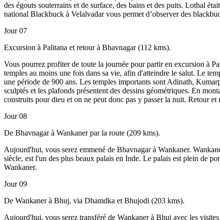
des égouts souterrains et de surface, des bains et des puits. Lothal éta
national Blackbuck à Velalvadar vous permet d’observer des blackbucks
Jour 07
Excursion à Palitana et retour à Bhavnagar (112 kms).
Vous pourrez profiter de toute la journée pour partir en excursion à Pa
temples au moins une fois dans sa vie, afin d'atteindre le salut. Le t
une période de 900 ans. Les temples importants sont Adinath, Kumarpa
sculptés et les plafonds présentent des dessins géométriques. En montan
construits pour dieu et on ne peut donc pas y passer la nuit. Retour et
Jour 08
De Bhavnagar à Wankaner par la route (209 kms).
Aujourd'hui, vous serez emmené de Bhavnagar à Wankaner. Wankaner e
siècle, est l'un des plus beaux palais en Inde. Le palais est plein de p
Wankaner.
Jour 09
De Wankaner à Bhuj, via Dhamdka et Bhujodi (203 kms).
Aujourd'hui, vous serez transféré de Wankaner à Bhuj avec les visites