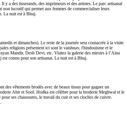
Il y a des tisserands, des imprimeurs et des artistes. Le parc artisanal
 but non lucratif qui permet aux femmes de commercialiser leurs
. La nuit est à Bhuj.
samedis et dimanches). Le reste de la journée sera consacrée à la visite
les religions présentent ici sont le vaishnav, l'hindouisme et le
yan Mandir, Desh Devi, etc. Visitez la galerie des miroirs à l’Aina
est connu pour son artisanat. La nuit est à Bhuj.
font des vêtements brodés avec de beaux tissus pour gagner un
oderie Ahir et Soof. Hodka est célèbre pour la broderie Meghwal et le
our ses chaussures, le travail du cuir et ses cloches de cuivre.
.