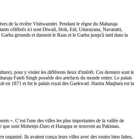
 rives de la rivière Vishwamitri. Pendant le règne du Maharaja
ants célébrés ici sont Diwali, Holi, Eid, Uttarayana, Navaratri,
s Garba grounds et dansent le Raas et le Garba jusqu'à tard dans la
), pour y visiter les différents lieux d'intérêt. Ces derniers sont le
araja Fateh Singh possède des artefacts du monde entier. Le palais
uit en 1871 et fut le palais royal des Gaekwad. Hazira Maqbara est la
ts ». C’est l'une des villes les plus importantes de la vallée de
ode que sont Mohenjo-Daro et Harappa se trouvent au Pakistan.
 organisé. Ils avaient conçu leurs villes avec des routes bien faites,