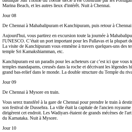
basilique San Thome du 16ème siècle a été construite par les Portugais 
Marina Beach, et les autres lieux d'intérêt. Nuit à Chennai.
Jour 08
De Chennai à Mahabalipuram et Kanchipuram, puis retour à Chennai
Aujourd'hui, vous partirez en excursion toute la journée à Mahabalip
l'UNESCO. C’était un port important pour les Pallavas et la plupart 
La visite de Kanchipuram vous emmène à travers quelques-uns des temp
temple Sri Kamakshiamman, etc.
Kanchipuram est un paradis pour les acheteurs car c’est ici que vous t
temples mandapams, creusés dans la roche et décrivant les légendes hi
grand bas-relief dans le monde. La double structure du Temple du rivag
Jour 09
De Chennai à Mysore en train.
Vous serez transféré à la gare de Chennai pour prendre le train à desti
son festival de Dussehra. La ville était la capitale de l'ancien roya
dirigèrent cet endroit. Les Wadiyars étaient de grands mécènes de l'art e
du Karnataka. Nuit à Mysore.
Jour 10