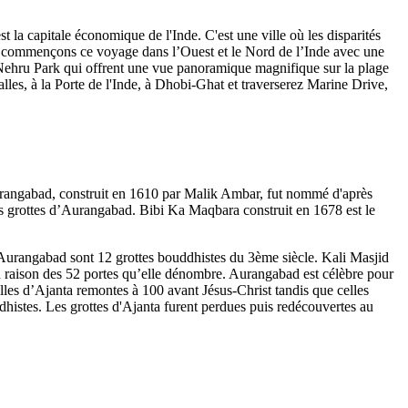
a capitale économique de l'Inde. C'est une ville où les disparités
ous commençons ce voyage dans l’Ouest et le Nord de l’Inde avec une
a Nehru Park qui offrent une vue panoramique magnifique sur la plage
s, à la Porte de l'Inde, à Dhobi-Ghat et traverserez Marine Drive,
Aurangabad, construit en 1610 par Malik Ambar, fut nommé d'après
s grottes d’Aurangabad. Bibi Ka Maqbara construit en 1678 est le
’Aurangabad sont 12 grottes bouddhistes du 3ème siècle. Kali Masjid
 raison des 52 portes qu’elle dénombre. Aurangabad est célèbre pour
les d’Ajanta remontes à 100 avant Jésus-Christ tandis que celles
dhistes. Les grottes d'Ajanta furent perdues puis redécouvertes au