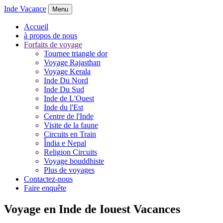
Inde Vacance
Menu
Accueil
à propos de nous
Forfaits de voyage
Tournee triangle dor
Voyage Rajasthan
Voyage Kerala
Inde Du Nord
Inde Du Sud
Inde de L'Ouest
Inde du l'Est
Centre de l'Inde
Visite de la faune
Circuits en Train
Îndia e Nepal
Religion Circuits
Voyage bouddhiste
Plus de voyages
Contactez-nous
Faire enquête
Voyage en Inde de Iouest Vacances