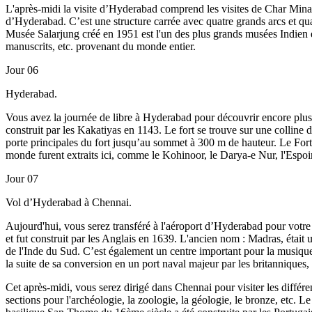
L'après-midi la visite d’Hyderabad comprend les visites de Char Minar,
d’Hyderabad. C’est une structure carrée avec quatre grands arcs et quat
Musée Salarjung créé en 1951 est l'un des plus grands musées Indien et
manuscrits, etc. provenant du monde entier.
Jour 06
Hyderabad.
Vous avez la journée de libre à Hyderabad pour découvrir encore plus l
construit par les Kakatiyas en 1143. Le fort se trouve sur ​​une collin
porte principales du fort jusqu’au sommet à 300 m de hauteur. Le Fort
monde furent extraits ici, comme le Kohinoor, le Darya-e Nur, l'Espoir,
Jour 07
Vol d’Hyderabad à Chennai.
Aujourd'hui, vous serez transféré à l'aéroport d’Hyderabad pour votre
et fut construit par les Anglais en 1639. L'ancien nom : Madras, était
de l'Inde du Sud. C’est également un centre important pour la musique
la suite de sa conversion en un port naval majeur par les britanniques
Cet après-midi, vous serez dirigé dans Chennai pour visiter les différe
sections pour l'archéologie, la zoologie, la géologie, le bronze, etc. Le