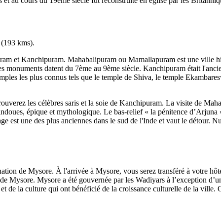
et au cours du 19ème siècle fut reconstruite en église par les Britanniq
 (193 kms).
uram et Kanchipuram. Mahabalipuram ou Mamallapuram est une ville hist
des monuments datent du 7ème au 9ème siècle. Kanchipuram était l'ancie
les les plus connus tels que le temple de Shiva, le temple Ekambareswa
rouverez les célèbres saris et la soie de Kanchipuram. La visite de Mah
ndoues, épique et mythologique. Le bas-relief « la pénitence d’Arjuna »
e est une des plus anciennes dans le sud de l'Inde et vaut le détour. N
nation de Mysore. À l'arrivée à Mysore, vous serez transféré à votre hôt
ume de Mysore. Mysore a été gouvernée par les Wadiyars à l’exception d’
t de la culture qui ont bénéficié de la croissance culturelle de la ville. 