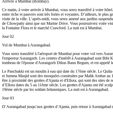
Arrivée à Mumbai (Bombay).
Ce matin, à votre arrivée à Mumbai, vous serez transféré à votre hôte
entre riche et pauvres sont très fortes et voyantes. D’ailleurs, le 
visite de la ville. L’après-midi, vous serez amené aux jardins suspen
de Chowpatty ainsi que sur Marine Drive. Vous poursuivrez votre vis
la Fontaine Flora et le marché Crawford. La nuit est à Mumbai.
Jour 02
Vol de Mumbai à Aurangabad.
Vous serez transféré à l'aéroport de Mumbai pour votre vol vers Aura
l'empereur Aurangzeb. Les centres d'intérêt à Aurangabad sont Bibi 
tombeau de l'épouse d'Aurangzeb Dilras Banu Begum, et est appelé le 
Le Panchakki est un moulin à eau qui date du 17ème siècle. Le Quila-
et Jumma Masjid sont des mosquées construites par Malik Ambar au 17
être à proximité des grottes d'Ajanta et d'Ellora, qui sont des sites
d’Ellora dates du 5 au 11ème siècle. Les grottes d'Ajanta ont été scul
19ème siècle par les soldats britanniques. La nuit est à Aurangabad.
Jour 03
D’Aurangabad jusqu’aux grottes d’Ajanta, puis retour à Aurangabad 