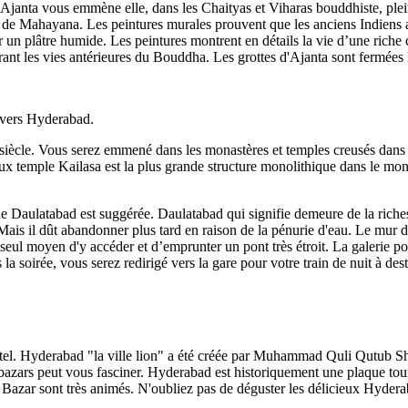
d’Ajanta vous emmène elle, dans les Chaityas et Viharas bouddhiste, plei
e de Mahayana. Les peintures murales prouvent que les anciens Indiens av
sur un plâtre humide. Les peintures montrent en détails la vie d’une ric
ntrant les vies antérieures du Bouddha. Les grottes d'Ajanta sont fermées
 vers Hyderabad.
 siècle. Vous serez emmené dans les monastères et temples creusés dans
ux temple Kailasa est la plus grande structure monolithique dans le mond
 de Daulatabad est suggérée. Daulatabad qui signifie demeure de la riche
is il dût abandonner plus tard en raison de la pénurie d'eau. Le mur d’
le seul moyen d'y accéder et d’emprunter un pont très étroit. La galerie p
la soirée, vous serez redirigé vers la gare pour votre train de nuit à de
hôtel. Hyderabad "la ville lion" a été créée par Muhammad Quli Qutub 
s bazars peut vous fasciner. Hyderabad est historiquement une plaque to
 Bazar sont très animés. N'oubliez pas de déguster les délicieux Hydera