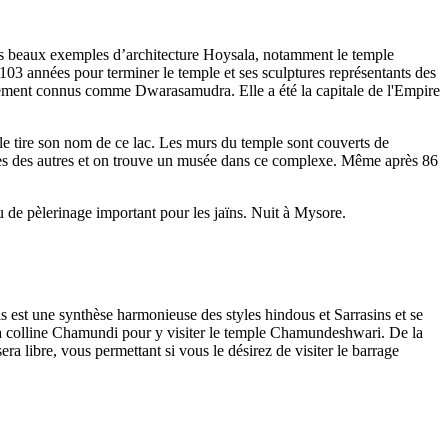
plus beaux exemples d’architecture Hoysala, notamment le temple
 103 années pour terminer le temple et ses sculptures représentants des
également connus comme Dwarasamudra. Elle a été la capitale de l'Empire
e tire son nom de ce lac. Les murs du temple sont couverts de
unes des autres et on trouve un musée dans ce complexe. Même après 86
u de pèlerinage important pour les jaïns. Nuit à Mysore.
is est une synthèse harmonieuse des styles hindous et Sarrasins et se
’à la colline Chamundi pour y visiter le temple Chamundeshwari. De la
a libre, vous permettant si vous le désirez de visiter le barrage