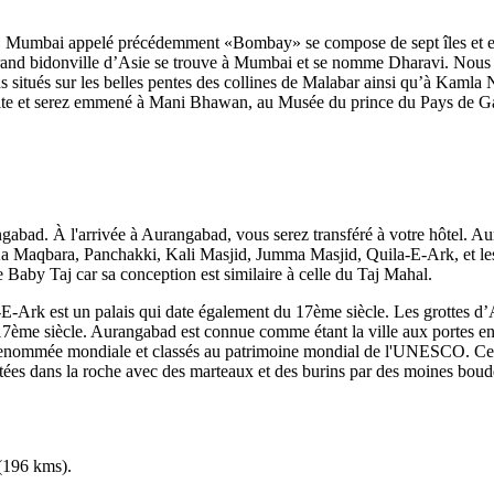
l. Mumbai appelé précédemment «Bombay» se compose de sept îles et est l
plus grand bidonville d’Asie se trouve à Mumbai et se nomme Dharavi. N
dus situés sur les belles pentes des collines de Malabar ainsi qu’à Kaml
ite et serez emmené à Mani Bhawan, au Musée du prince du Pays de Galle
ngabad. À l'arrivée à Aurangabad, vous serez transféré à votre hôtel. 
Ka Maqbara, Panchakki, Kali Masjid, Jumma Masjid, Quila-E-Ark, et le
Baby Taj car sa conception est similaire à celle du Taj Mahal.
E-Ark est un palais qui date également du 17ème siècle. Les grottes d
ème siècle. Aurangabad est connue comme étant la ville aux portes en
 de renommée mondiale et classés au patrimoine mondial de l'UNESCO. Cel
ptées dans la roche avec des marteaux et des burins par des moines boud
(196 kms).