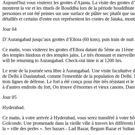
Aujourd'hui vous visiterez les grottes d'Ajanta. La visite des grottes 
montrent la vie et les rituels de Bouddha lors de la période bouddhist
personnes et ont été peintes sur une surface de plâtre sec plutôt que 
détaillés et certains d'entre eux représentent les contes de Jataka, mo
Jour 04
D’Aurangabad jusqu’aux grottes d’Ellora (60 kms), puis train de nuit
Ce matin, vous visiterez les grottes d'Ellora datant du 5ème au 11ème
des temples hindous et des temples jaïns. Le très étonnant et merveille
will be returning to Aurangabad. Check-out time is at 1200 hrs.
Le reste de la journée sera libre à Aurangabad. Une visite facultative
de Delhi à Daulatabad, comme l'ensemble de la population de Delhi. Ma
trois lignes de défense. Le fort a été conçu pour être très résistant et 
à d'autres endroits du fort, On trouve d'énormes et vieux canons. Dans 
Jour 05
Hyderabad.
Ce matin, à votre arrivée à Hyderabad, vous serez transféré à votre 
Golconde. Une promenade dans la vieille ville à travers les différent
la « ville des perles ». Ses bazars - Lad Bazar, Begum Bazar et Sultan