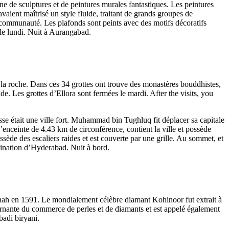
ne de sculptures et de peintures murales fantastiques. Les peintures
aient maîtrisé un style fluide, traitant de grands groupes de
he communauté. Les plafonds sont peints avec des motifs décoratifs
 le lundi. Nuit à Aurangabad.
 la roche. Dans ces 34 grottes ont trouve des monastères bouddhistes,
e. Les grottes d’Ellora sont fermées le mardi. After the visits, you
sse était une ville fort. Muhammad bin Tughluq fit déplacer sa capitale
enceinte de 4.43 km de circonférence, contient la ville et possède
ossède des escaliers raides et est couverte par une grille. Au sommet, et
stination d’Hyderabad. Nuit à bord.
Shah en 1591. Le mondialement célèbre diamant Kohinoor fut extrait à
urnante du commerce de perles et de diamants et est appelé également
badi biryani.