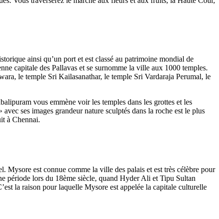
ues. Vous traverserez le marché aux fleurs et aux fruits, la Haute Cour,
orique ainsi qu’un port et est classé au patrimoine mondial de
nne capitale des Pallavas et se surnomme la ville aux 1000 temples.
ra, le temple Sri Kailasanathar, le temple Sri Vardaraja Perumal, le
abalipuram vous emmène voir les temples dans les grottes et les
 avec ses images grandeur nature sculptés dans la roche est le plus
uit à Chennai.
el. Mysore est connue comme la ville des palais et est très célèbre pour
une période lors du 18ème siècle, quand Hyder Ali et Tipu Sultan
C’est la raison pour laquelle Mysore est appelée la capitale culturelle