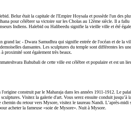
lebid. Belur était la capitale de l'Empire Hoysala et possède l'un des 
ana pour célébrer sa victoire sur les Cholas au 12ème siècle. Il a fallu
danseurs Indiens. Halebid ou Halibeedu signifie la vieille ville et été 
grand lac - Dwara Samudhra qui signifie entrée de l'océan et de la vill
 demoiselles dansantes. Les sculptures du temple sont différentes les 
ns à proximité sont également très beaux.
mateshvara Bahubali de cette ville est célèbre et populaire et est un lie
à l'origine construit par le Maharaja dans les années 1911-1912. Le pala
t sculptures. Visitez la galerie d'art. Vous serez ensuite conduit jusqu
chemin du retour vers Mysore, visitez le taureau Nandi. L’après-midi ser
 pour acheter la fameuse «soie de Mysore». Nuit à Mysore.