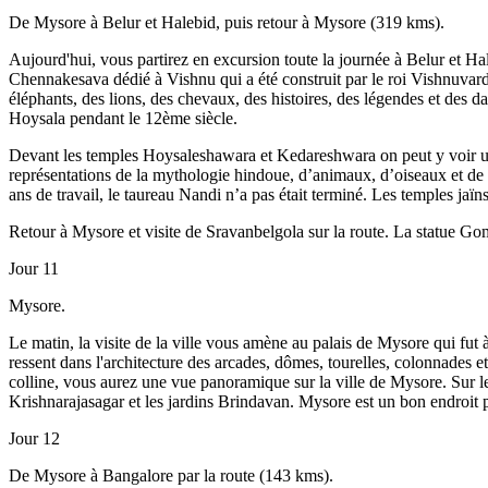
De Mysore à Belur et Halebid, puis retour à Mysore (319 kms).
Aujourd'hui, vous partirez en excursion toute la journée à Belur et Ha
Chennakesava dédié à Vishnu qui a été construit par le roi Vishnuvardh
éléphants, des lions, des chevaux, des histoires, des légendes et des 
Hoysala pendant le 12ème siècle.
Devant les temples Hoysaleshawara et Kedareshwara on peut y voir un 
représentations de la mythologie hindoue, d’animaux, d’oiseaux et de
ans de travail, le taureau Nandi n’a pas était terminé. Les temples jaï
Retour à Mysore et visite de Sravanbelgola sur la route. La statue Gom
Jour 11
Mysore.
Le matin, la visite de la ville vous amène au palais de Mysore qui fut 
ressent dans l'architecture des arcades, dômes, tourelles, colonnades e
colline, vous aurez une vue panoramique sur la ville de Mysore. Sur le 
Krishnarajasagar et les jardins Brindavan. Mysore est un bon endroit
Jour 12
De Mysore à Bangalore par la route (143 kms).