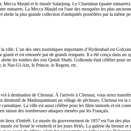
 Mecca Masjid et le musée Salarjung. Le Charminar (quatre minarets) une
re minarets. La Mecca Masjid est l'une des mosquées les plus anciennes e
 abrite la plus grande collection d'antiquités possédées par la même per
a ville. L'un des sites touristiques importants d’Hyderabad est Golconde
e de granit et est entourée par de grands remparts. Il a été conçu dans u
 abrite les tombes des rois Qutub Shahi. Golkonda était célèbre pour se
 le Nur-Ul-Ain, le Princie, le Regent, etc.
 vol à destination de Chennai. À l'arrivée à Chennai, vous serez transf
 un diminutif de Madraspattinam un village de pêcheurs. Chennai est la c
 carnatique. La ville est aussi célèbre pour les films tamouls et est c
, en raison des nombreuses attaques menées par les Français.
nts lieux d'intérêt. Le musée du gouvernement de 1857 est l'un des plus 
 musée est fermé le vendredi et les jours fériés. La galerie du bronze et s