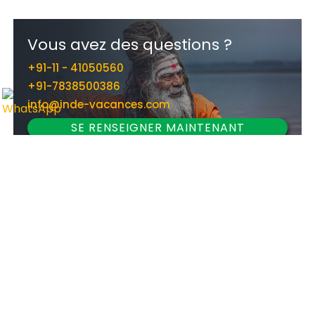
Vous avez des questions ?
+91-11 - 41050560
+91-7838500386
info@inde-vacances.com
SE RENSEIGNER MAINTENANT